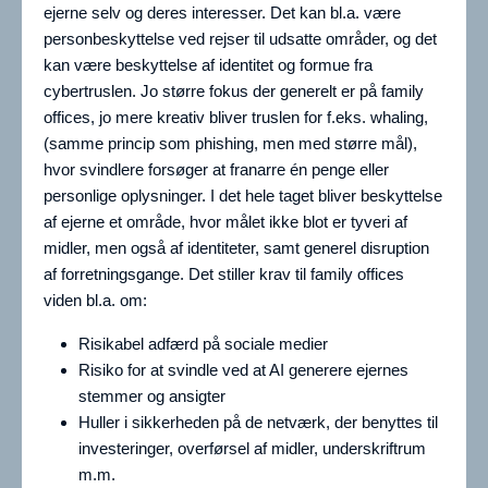
ejerne selv og deres interesser. Det kan bl.a. være
personbeskyttelse ved rejser til udsatte områder, og det
kan være beskyttelse af identitet og formue fra
cybertruslen. Jo større fokus der generelt er på family
offices, jo mere kreativ bliver truslen for f.eks. whaling,
(samme princip som phishing, men med større mål),
hvor svindlere forsøger at franarre én penge eller
personlige oplysninger. I det hele taget bliver beskyttelse
af ejerne et område, hvor målet ikke blot er tyveri af
midler, men også af identiteter, samt generel disruption
af forretningsgange. Det stiller krav til family offices
viden bl.a. om:
Risikabel adfærd på sociale medier
Risiko for at svindle ved at AI generere ejernes
stemmer og ansigter
Huller i sikkerheden på de netværk, der benyttes til
investeringer, overførsel af midler, underskriftrum
m.m.