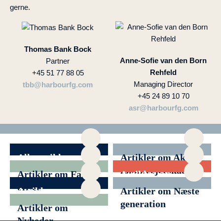
gerne.
Thomas Bank Bock
Anne-Sofie van den Born
Partner
Rehfeld
+45 51 77 88 05
Managing Director
tbb@harbourfg.com
+45 24 89 10 70
asr@harbourfg.com
Alle artikler
Artikler om Aktivt
familieejerskab
Artikler om Family
Artikler om
office
Filantropi
Artikler om
Artikler om Næste
Generationsskifte
generation
Artikler om
Nyheder