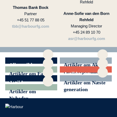
Thomas Bank Bock
Anne-Sofie van den Born
Partner
Rehfeld
+45 51 77 88 05
Managing Director
tbb@harbourfg.com
+45 24 89 10 70
asr@harbourfg.com
Alle artikler
Artikler om Aktivt
familieejerskab
Artikler om Family
Artikler om
office
Filantropi
Artikler om
Artikler om Næste
Generationsskifte
generation
Artikler om
Nyheder