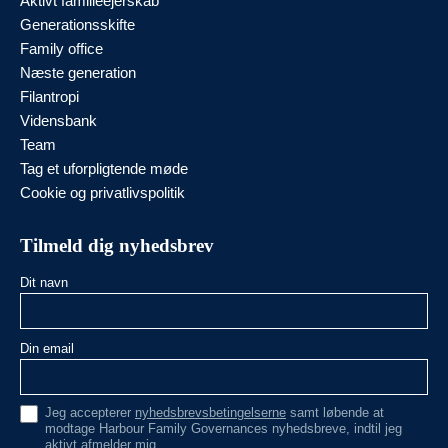
Aktivt familieejerskab
Generationsskifte
Family office
Næste generation
Filantropi
Vidensbank
Team
Tag et uforpligtende møde
Cookie og privatlivspolitik
Tilmeld dig nyhedsbrev
Dit navn
Din email
Jeg accepterer
nyhedsbrevsbetingelserne
samt løbende at
modtage Harbour Family Governances nyhedsbreve, indtil jeg
aktivt afmelder mig.