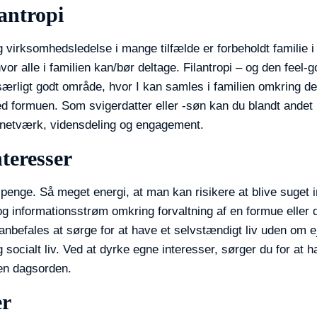
lantropi
virksomhedsledelse i mange tilfælde er forbeholdt familie i l
hvor alle i familien kan/bør deltage. Filantropi – og den feel-
ærligt godt område, hvor I kan samles i familien omkring det 
d formuen. Som svigerdatter eller -søn kan du blandt andet b
e, netværk, vidensdeling og engagement.
teresser
penge. Så meget energi, at man kan risikere at blive suget in
og informationsstrøm omkring forvaltning af en formue eller d
anbefales at sørge for at have et selvstændigt liv uden om
g socialt liv. Ved at dyrke egne interesser, sørger du for at h
en dagsorden.
er