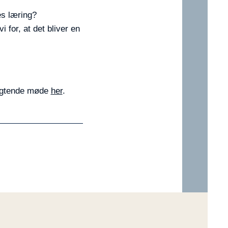
es læring?
for, at det bliver en
ligtende møde
her
.