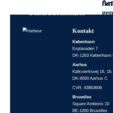
Artikler om
Art
fam
Generationsskifte
gen
Kontakt
København
Esplanaden 7
DK-1263 København
Aarhus
Kalkværksvej 16, 16.
DK-8000 Aarhus C
CVR. 43863606
Bruxelles
Square Ambiorix 10
BE-1000 Bruxelles