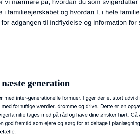
ser vi nærmere på, hvordan du som svigerdatter 
le i familieejerskabet og hvordan I, i hele famil
or adgangen til indflydelse og information for 
 næste generation
er med inter-generationelle formuer, ligger der et stort udvikl
e med fornuftige værdier, drømme og drive. Dette er en opga
igerfamilie tages med på råd og have dine ønsker hørt. Gå ak
en god fremtid som ejere og sørg for at deltage i planlægning 
fælle.