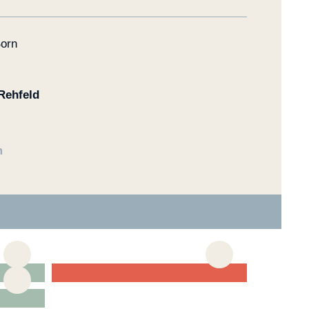
Rehfeld
m
Artikler om