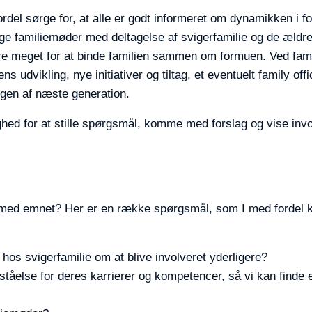
ordel sørge for, at alle er godt informeret om dynamikken i f
ge familiemøder med deltagelse af svigerfamilie og de ældre 
øre meget for at binde familien sammen om formuen. Ved fam
s udvikling, nye initiativer og tiltag, et eventuelt family off
ngen af næste generation.
ghed for at stille spørgsmål, komme med forslag og vise invol
e med emnet? Her er en række spørgsmål, som I med fordel k
hos svigerfamilie om at blive involveret yderligere?
rståelse for deres karrierer og kompetencer, så vi kan finde en