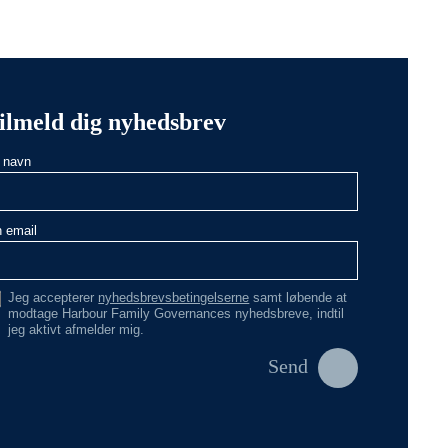
Filantropi
ilmeld dig nyhedsbrev
t navn
n email
Jeg accepterer
nyhedsbrevsbetingelserne
samt løbende at
modtage Harbour Family Governances nyhedsbreve, indtil
jeg aktivt afmelder mig.
Send