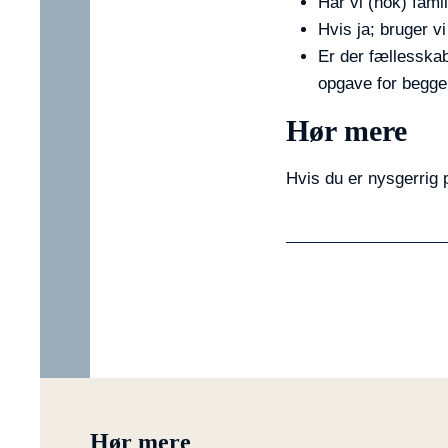
Har vi (nok) fam
Hvis ja; bruger v
Er der fællesskab
opgave for begge 
Hør mere
Hvis du er nysgerrig 
Hør mere