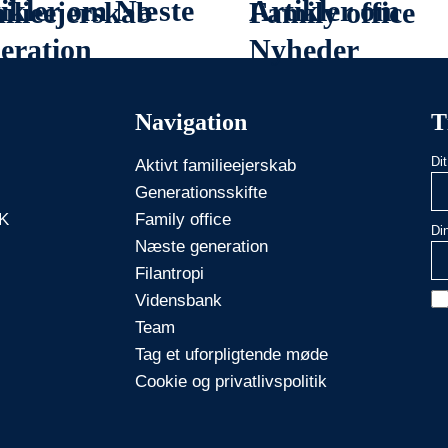
ikler om Næste
Artikler om
ilieejerskab
Family office
eration
Nyheder
Navigation
T
Di
Aktivt familieejerskab
Generationsskifte
 K
Family office
Di
Næste generation
Filantropi
Vidensbank
Team
Tag et uforpligtende møde
Cookie og privatlivspolitik