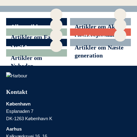
Alle artikler
Artikler om Aktivt
familieejerskab
Artikler om Family
Artikler om
office
Filantropi
Artikler om
Artikler om Næste
Generationsskifte
generation
Artikler om
Nyheder
Kontakt
København
Esplanaden 7
DK-1263 København K
Aarhus
Kalkværksvej 16, 16.