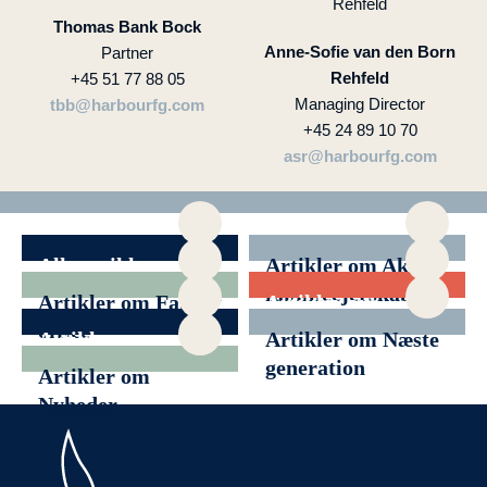
Thomas Bank Bock
Anne-Sofie van den Born
Partner
Rehfeld
+45 51 77 88 05
Managing Director
tbb@harbourfg.com
+45 24 89 10 70
asr@harbourfg.com
Alle artikler
Artikler om Aktivt
familieejerskab
Artikler om Family
Artikler om
office
Filantropi
Artikler om
Artikler om Næste
Generationsskifte
generation
Artikler om
Nyheder