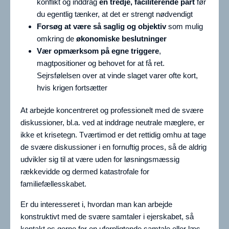
konflikt og inddrag
en tredje, faciliterende part
før
du egentlig tænker, at det er strengt nødvendigt
Forsøg at være så
saglig og objektiv
som mulig
omkring de
økonomiske beslutninger
Vær opmærksom på egne triggere
,
magtpositioner og behovet for at få ret.
Sejrsfølelsen over at vinde slaget varer ofte kort,
hvis krigen fortsætter
At arbejde koncentreret og professionelt med de svære
diskussioner, bl.a. ved at inddrage neutrale mæglere, er
ikke et krisetegn. Tværtimod er det rettidig omhu at tage
de svære diskussioner i en fornuftig proces, så de aldrig
udvikler sig til at være uden for løsningsmæssig
rækkevidde og dermed katastrofale for
familiefællesskabet.
Er du interesseret i, hvordan man kan arbejde
konstruktivt med de svære samtaler i ejerskabet, så
kontakt os
gerne for en uforpligtende samtale eller læs