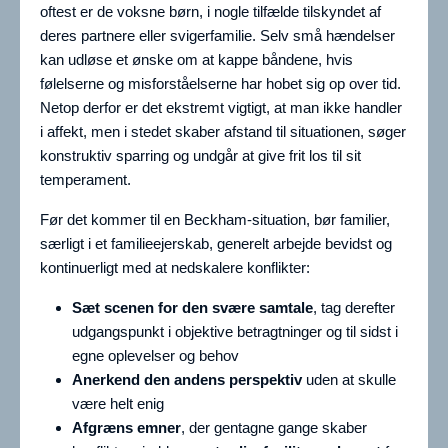
oftest er de voksne børn, i nogle tilfælde tilskyndet af
deres partnere eller svigerfamilie. Selv små hændelser
kan udløse et ønske om at kappe båndene, hvis
følelserne og misforståelserne har hobet sig op over tid.
Netop derfor er det ekstremt vigtigt, at man ikke handler
i affekt, men i stedet skaber afstand til situationen, søger
konstruktiv sparring og undgår at give frit los til sit
temperament.
Før det kommer til en Beckham-situation, bør familier,
særligt i et familieejerskab, generelt arbejde bevidst og
kontinuerligt med at nedskalere konflikter:
Sæt scenen for den svære samtale
, tag derefter
udgangspunkt i objektive betragtninger og til sidst i
egne oplevelser og behov
Anerkend den andens perspektiv
uden at skulle
være helt enig
Afgræns emner
, der gentagne gange skaber