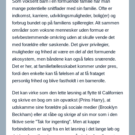
Som voksent barn i en formuende familie har man
mange potentielle snitflader med sin familie. Ofte er
indkomst, karriere, udviklingsmuligheder, bolig(er) og
forbrug bundet op på familiens spilleregler. Alt sammen
områder som voksne mennesker uden formue er
selvbestemmende omkring uden at skulle vende det
med forældre eller søskende. Det giver privilegier,
muligheder og frihed at være en del af det formuende
økosystem, men båndene kan også føles snærende.
Det er her, at familiefællesskabet kommer under pres,
fordi den enkelte kan få følelsen af at få frataget
personlig frihed og blive fastholdt i en barnerolle.
Det kan virke som den lette løsning at flytte til Californien
og skrive en bog om sin opvækst (Prins Harry), at
udskamme sine forældre på sociale medier (Brooklyn
Beckham) eller at råbe og skrige af sin mor som i den
fiktive serie ”Tak for ingenting”. Men at kappe
forbindelsen er langt fra en let løsning i det lange løb og