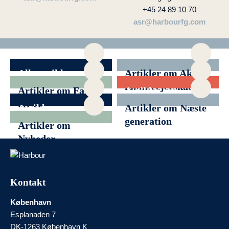
+45 24 89 10 70
asr@harbourfg.com
Alle artikler
Artikler om Aktivt
familieejerskab
Artikler om Family
Artikler om
office
Filantropi
Artikler om
Artikler om Næste
Generationsskifte
generation
Artikler om
Nyheder
Kontakt
København
Esplanaden 7
DK-1263 København K