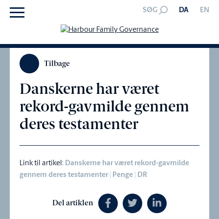
SØG
DA
EN
Tilbage
Danskerne har været
rekord-gavmilde gennem
deres testamenter
Link til artikel:
Danskerne har været rekord-gavmilde
gennem deres testamenter | Penge | DR
Del artiklen